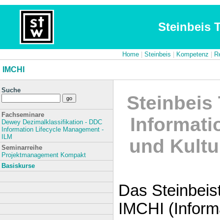
Steinbeis 
Home
|
Steinbeis
|
Kompetenz
|
Re
IMCHI
Suche
Steinbeis
Fachseminare
Informat
Dewey Dezimalklassifikation - DDC
Information Lifecycle Management -
ILM
und Kultu
Seminarreihe
Projektmanagement Kompakt
Basiskurse
Das Steinbeis
IMCHI (Infor